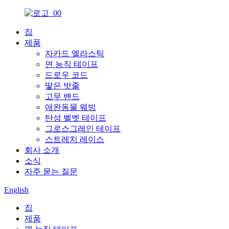
집
제품
자카드 엘라스틱
면 능직 테이프
드로우 코드
땋은 밧줄
고무 밴드
애완동물 웨빙
탄성 벨벳 테이프
그로스그레인 테이프
스트레치 레이스
회사 소개
소식
자주 묻는 질문
English
집
제품