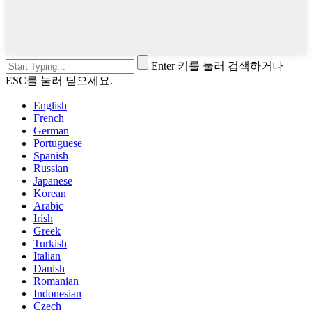
Enter 키를 눌러 검색하거나
ESC를 눌러 닫으세요.
English
French
German
Portuguese
Spanish
Russian
Japanese
Korean
Arabic
Irish
Greek
Turkish
Italian
Danish
Romanian
Indonesian
Czech