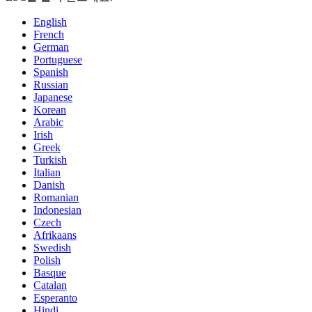
English
French
German
Portuguese
Spanish
Russian
Japanese
Korean
Arabic
Irish
Greek
Turkish
Italian
Danish
Romanian
Indonesian
Czech
Afrikaans
Swedish
Polish
Basque
Catalan
Esperanto
Hindi