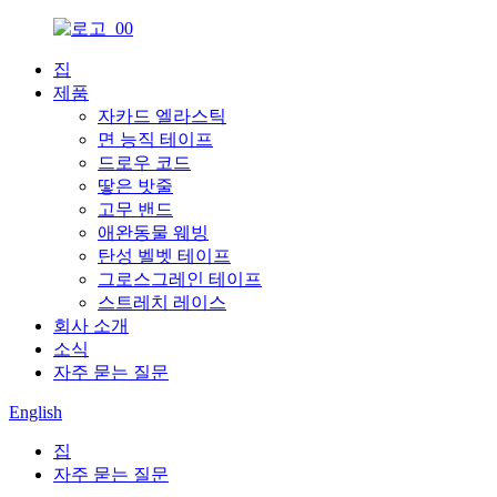
집
제품
자카드 엘라스틱
면 능직 테이프
드로우 코드
땋은 밧줄
고무 밴드
애완동물 웨빙
탄성 벨벳 테이프
그로스그레인 테이프
스트레치 레이스
회사 소개
소식
자주 묻는 질문
English
집
자주 묻는 질문